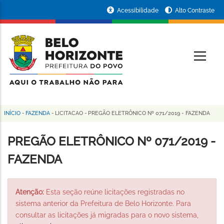
Pular
Portal
Acessibilidade
Alto Contraste
para
da
o
conteúdo
Prefeitura
O
principal
de
Belo
Horizonte
INÍCIO
-
FAZENDA
-
LICITACAO
-
PREGÃO ELETRÔNICO Nº 071/2019 - FAZENDA
Trilha
de
PREGÃO ELETRÔNICO Nº 071/2019 -
navegação
FAZENDA
Atenção:
Esta seção reúne licitações registradas no
sistema anterior da Prefeitura de Belo Horizonte. Para
consultar as licitações já migradas para o novo sistema,