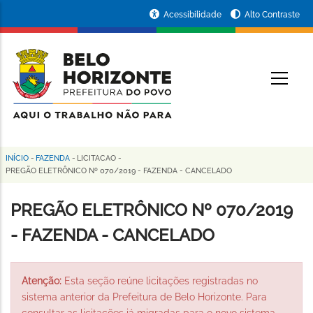
Pular
Portal
Acessibilidade
Alto Contraste
para
da
o
conteúdo
Prefeitura
O
principal
de
Belo
Horizonte
INÍCIO
-
FAZENDA
-
LICITACAO
-
Trilha
PREGÃO ELETRÔNICO Nº 070/2019 - FAZENDA - CANCELADO
de
PREGÃO ELETRÔNICO Nº 070/2019
navegação
- FAZENDA - CANCELADO
Atenção:
Esta seção reúne licitações registradas no
sistema anterior da Prefeitura de Belo Horizonte. Para
consultar as licitações já migradas para o novo sistema,