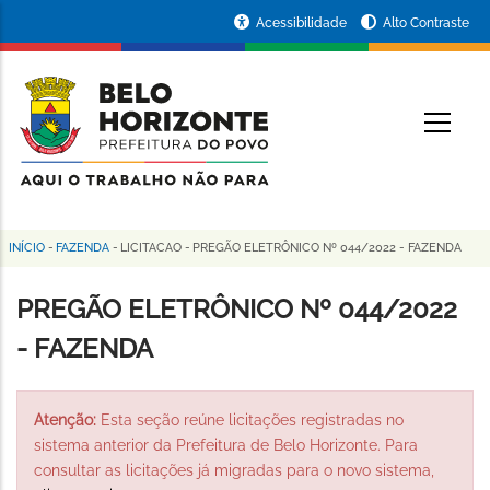
Pular
Portal
Acessibilidade
Alto Contraste
para
da
o
conteúdo
Prefeitura
O
principal
de
Belo
Horizonte
INÍCIO
-
FAZENDA
-
LICITACAO
-
PREGÃO ELETRÔNICO Nº 044/2022 - FAZENDA
Trilha
de
PREGÃO ELETRÔNICO Nº 044/2022
navegação
- FAZENDA
Atenção:
Esta seção reúne licitações registradas no
sistema anterior da Prefeitura de Belo Horizonte. Para
consultar as licitações já migradas para o novo sistema,