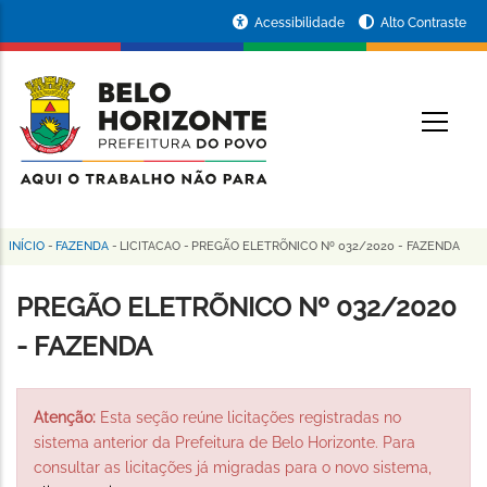
Pular
Portal
Acessibilidade
Alto Contraste
para
da
o
conteúdo
Prefeitura
O
principal
de
Belo
Horizonte
INÍCIO
-
FAZENDA
-
LICITACAO
-
PREGÃO ELETRÕNICO Nº 032/2020 - FAZENDA
Trilha
de
PREGÃO ELETRÕNICO Nº 032/2020
navegação
- FAZENDA
Atenção:
Esta seção reúne licitações registradas no
sistema anterior da Prefeitura de Belo Horizonte. Para
consultar as licitações já migradas para o novo sistema,