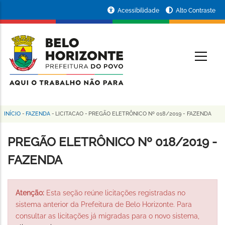
Pular
Portal
Acessibilidade
Alto Contraste
para
da
o
conteúdo
Prefeitura
O
principal
de
Belo
Horizonte
INÍCIO
-
FAZENDA
-
LICITACAO
-
PREGÃO ELETRÔNICO Nº 018/2019 - FAZENDA
Trilha
de
PREGÃO ELETRÔNICO Nº 018/2019 -
navegação
FAZENDA
Atenção:
Esta seção reúne licitações registradas no
sistema anterior da Prefeitura de Belo Horizonte. Para
consultar as licitações já migradas para o novo sistema,