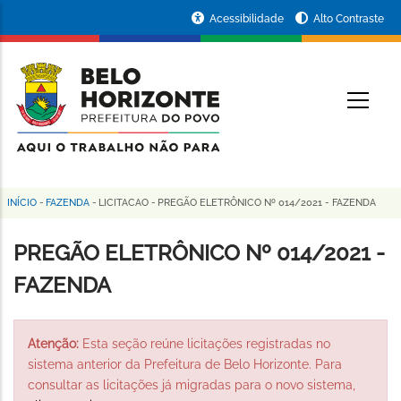
Pular
Portal
Acessibilidade
Alto Contraste
para
da
o
conteúdo
Prefeitura
O
principal
de
Belo
Horizonte
INÍCIO
-
FAZENDA
-
LICITACAO
-
PREGÃO ELETRÔNICO Nº 014/2021 - FAZENDA
Trilha
de
PREGÃO ELETRÔNICO Nº 014/2021 -
navegação
FAZENDA
Atenção:
Esta seção reúne licitações registradas no
sistema anterior da Prefeitura de Belo Horizonte. Para
consultar as licitações já migradas para o novo sistema,