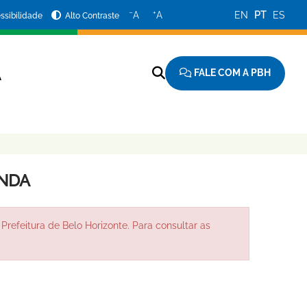
−
+
A
A
EN
PT
ES
ssibilidade
Alto Contraste
FALE COM A PBH
A
ENDA
Prefeitura de Belo Horizonte. Para consultar as