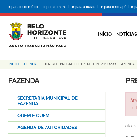
Pular
Ir para o conteúdo |
Ir para o menu |
Ir para a busca |
Ir para o rodapé |
Ir 
para
o
conteúdo
principal
INÍCIO
NOTÍCIAS
INÍCIO
-
FAZENDA
-
LICITACAO
-
PREGÃO ELETRÔNICO Nº 011/2022 - FAZENDA
Trilha
de
PR
FAZENDA
navegação
SECRETARIA MUNICIPAL DE
Ate
FAZENDA
lic
QUEM É QUEM
criado
AGENDA DE AUTORIDADES