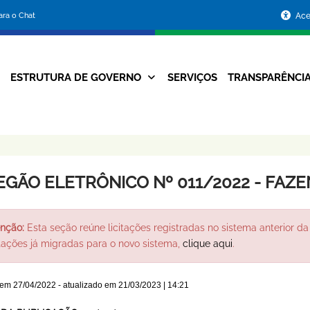
Portal
para o Chat
Ace
da
Prefeitura
ESTRUTURA DE GOVERNO
SERVIÇOS
TRANSPARÊNCI
Navegação
de
Principal
Belo
Horizonte
EGÃO ELETRÔNICO Nº 011/2022 - FAZ
nção:
Esta seção reúne licitações registradas no sistema anterior da 
itações já migradas para o novo sistema,
clique aqui
.
 em
27/04/2022
- atualizado em
21/03/2023 | 14:21