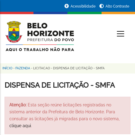
Pular
Portal
Acessibilidade
Alto Contraste
para
da
o
conteúdo
Prefeitura
O
principal
de
Belo
Horizonte
INÍCIO
-
FAZENDA
-
LICITACAO
-
DISPENSA DE LICITAÇÃO - SMFA
Trilha
de
DISPENSA DE LICITAÇÃO - SMFA
navegação
Atenção:
Esta seção reúne licitações registradas no
sistema anterior da Prefeitura de Belo Horizonte. Para
consultar as licitações já migradas para o novo sistema,
clique aqui
.