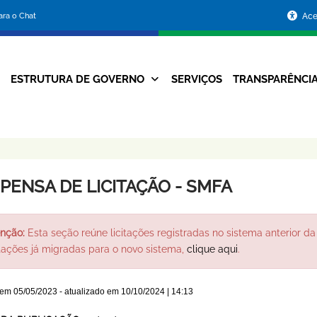
Portal
para o Chat
Ace
da
Prefeitura
ESTRUTURA DE GOVERNO
SERVIÇOS
TRANSPARÊNCI
Navegação
de
Principal
Belo
Horizonte
SPENSA DE LICITAÇÃO - SMFA
nção:
Esta seção reúne licitações registradas no sistema anterior da 
itações já migradas para o novo sistema,
clique aqui
.
 em
05/05/2023
- atualizado em
10/10/2024 | 14:13