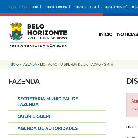
Pular
Ir para o conteúdo |
Ir para o menu |
Ir para a busca |
Ir para o rodapé |
Ir 
para
o
conteúdo
principal
INÍCIO
NOTÍCIAS
INÍCIO
-
FAZENDA
-
LICITACAO
-
DISPENSA DE LICITAÇÃO - SMFA
Trilha
de
DI
FAZENDA
navegação
SECRETARIA MUNICIPAL DE
Ate
FAZENDA
lic
QUEM É QUEM
criado
AGENDA DE AUTORIDADES