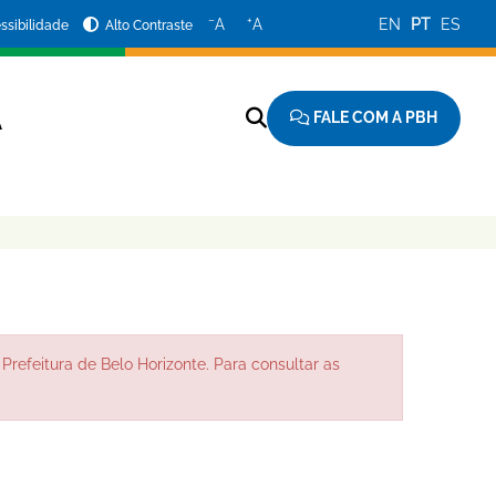
−
+
A
A
EN
PT
ES
ssibilidade
Alto Contraste
FALE COM A PBH
A
Prefeitura de Belo Horizonte. Para consultar as