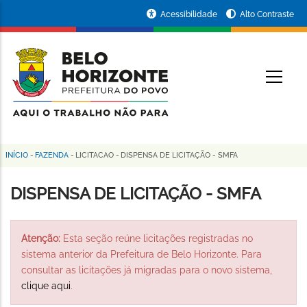
Pular
Portal
Acessibilidade
Alto Contraste
para
da
o
conteúdo
Prefeitura
O
principal
de
Belo
Horizonte
INÍCIO
-
FAZENDA
-
LICITACAO
-
DISPENSA DE LICITAÇÃO - SMFA
Trilha
de
DISPENSA DE LICITAÇÃO - SMFA
navegação
Atenção:
Esta seção reúne licitações registradas no
sistema anterior da Prefeitura de Belo Horizonte. Para
consultar as licitações já migradas para o novo sistema,
clique aqui
.