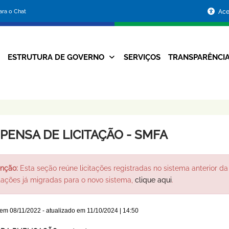
Portal
para o Chat
Ace
da
Prefeitura
ESTRUTURA DE GOVERNO
SERVIÇOS
TRANSPARÊNCI
Navegação
de
Principal
Belo
Horizonte
SPENSA DE LICITAÇÃO - SMFA
nção:
Esta seção reúne licitações registradas no sistema anterior da 
itações já migradas para o novo sistema,
clique aqui
.
 em
08/11/2022
- atualizado em
11/10/2024 | 14:50