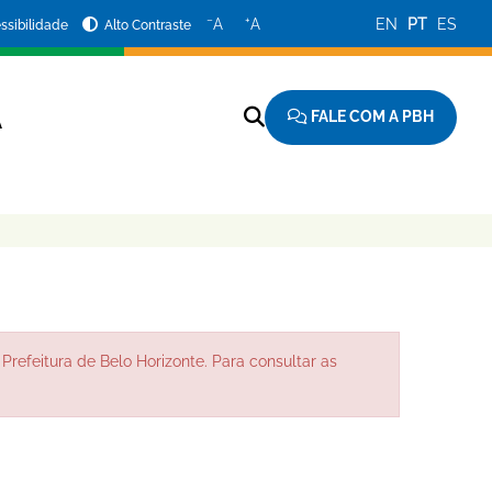
−
+
A
A
EN
PT
ES
ssibilidade
Alto Contraste
FALE COM A PBH
A
Prefeitura de Belo Horizonte. Para consultar as