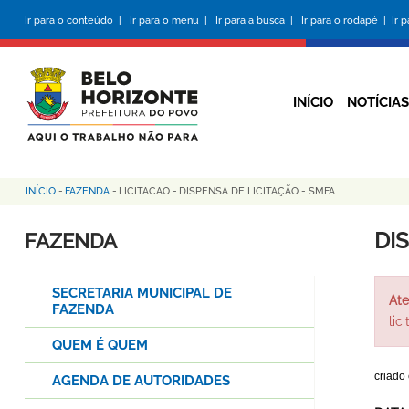
Pular
Ir para o conteúdo |
Ir para o menu |
Ir para a busca |
Ir para o rodapé |
Ir 
para
o
conteúdo
principal
INÍCIO
NOTÍCIAS
INÍCIO
-
FAZENDA
-
LICITACAO
-
DISPENSA DE LICITAÇÃO - SMFA
Trilha
de
DI
FAZENDA
navegação
SECRETARIA MUNICIPAL DE
Ate
FAZENDA
lic
QUEM É QUEM
criado
AGENDA DE AUTORIDADES