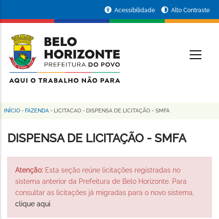
Pular
Portal
Acessibilidade
Alto Contraste
para
da
o
conteúdo
Prefeitura
O
principal
de
Belo
Horizonte
INÍCIO
-
FAZENDA
-
LICITACAO
-
DISPENSA DE LICITAÇÃO - SMFA
Trilha
de
DISPENSA DE LICITAÇÃO - SMFA
navegação
Atenção:
Esta seção reúne licitações registradas no
sistema anterior da Prefeitura de Belo Horizonte. Para
consultar as licitações já migradas para o novo sistema,
clique aqui
.