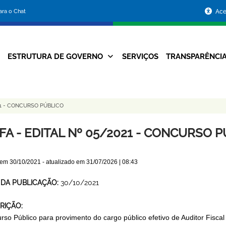
Portal
para o Chat
Ace
da
Prefeitura
ESTRUTURA DE GOVERNO
SERVIÇOS
TRANSPARÊNCI
Navegação
de
Principal
Belo
21 - CONCURSO PÚBLICO
Horizonte
FA - EDITAL Nº 05/2021 - CONCURSO 
 em
30/10/2021
- atualizado em
31/07/2026 | 08:43
 DA PUBLICAÇÃO:
30/10/2021
RIÇÃO:
rso Público para provimento do cargo público efetivo de Auditor Fiscal