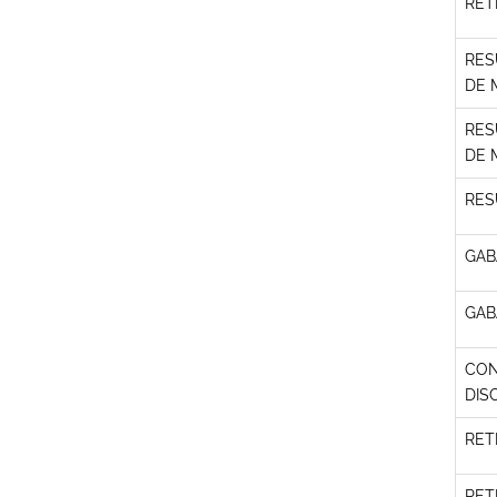
RET
RES
DE M
RES
DE M
RES
GAB
GAB
CON
DIS
RET
RET