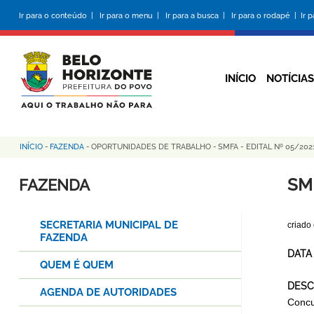
Pular
Ir para o conteúdo |
Ir para o menu |
Ir para a busca |
Ir para o rodapé |
Ir 
para
o
conteúdo
principal
INÍCIO
NOTÍCIAS
INÍCIO
-
FAZENDA
-
OPORTUNIDADES DE TRABALHO
-
SMFA - EDITAL Nº 05/20
Trilha
de
SM
FAZENDA
navegação
SECRETARIA MUNICIPAL DE
criado
FAZENDA
DATA
QUEM É QUEM
DESC
AGENDA DE AUTORIDADES
Concu