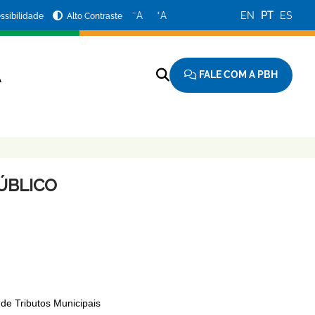
−
+
A
A
EN
PT
ES
ssibilidade
Alto Contraste
FALE COM A PBH
A
PÚBLICO
 de Tributos Municipais