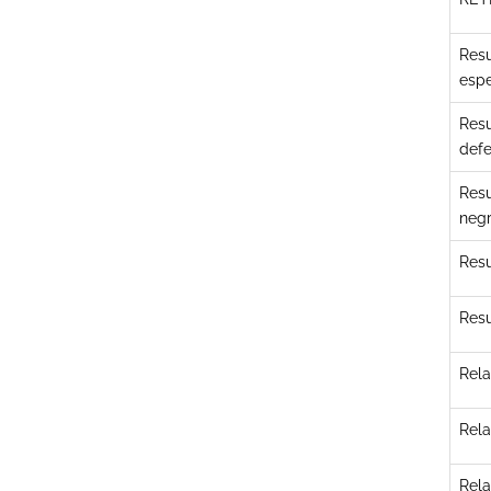
Resu
espe
Resu
defe
Resu
negr
Resu
Resu
Rela
Rela
Rela