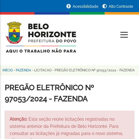
Pular
Portal
Acessibilidade
Alto Contraste
para
da
o
conteúdo
Prefeitura
O
principal
de
Belo
Horizonte
INÍCIO
-
FAZENDA
-
LICITACAO
-
PREGÃO ELETRÔNICO Nº 97053/2024 - FAZENDA
Trilha
de
PREGÃO ELETRÔNICO Nº
navegação
97053/2024 - FAZENDA
Atenção:
Esta seção reúne licitações registradas no
sistema anterior da Prefeitura de Belo Horizonte. Para
consultar as licitações já migradas para o novo sistema,