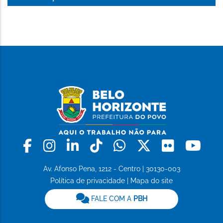
Facebook
Instagram
Linkedin
Tiktok
Whatsapp
X
Flickr
Yo
Av. Afonso Pena, 1212 - Centro | 30130-003
Política de privacidade
|
Mapa do site
FALE COM A
PBH