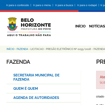
Pular
Ir para o conteúdo |
Ir para o menu |
Ir para a busca |
Ir para o rodapé |
Ir 
para
o
conteúdo
principal
INÍCIO
NOTÍCIAS
INÍCIO
-
FAZENDA
-
LICITACAO
-
PREGÃO ELETRÔNICO Nº 0255/2018 - FAZENDA
Trilha
de
PR
FAZENDA
navegação
SECRETARIA MUNICIPAL DE
Ate
FAZENDA
lic
QUEM É QUEM
criado
AGENDA DE AUTORIDADES