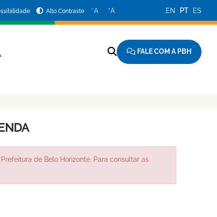
−
+
A
A
EN
PT
ES
ssibilidade
Alto Contraste
FALE COM A PBH
A
ZENDA
Prefeitura de Belo Horizonte. Para consultar as