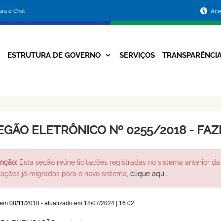
Portal
para o Chat
Ace
da
Prefeitura
ESTRUTURA DE GOVERNO
SERVIÇOS
TRANSPARÊNCI
Navegação
de
Principal
Belo
Horizonte
EGÃO ELETRÔNICO Nº 0255/2018 - FA
nção:
Esta seção reúne licitações registradas no sistema anterior da 
itações já migradas para o novo sistema,
clique aqui
.
 em
08/11/2018
- atualizado em
18/07/2024 | 16:02