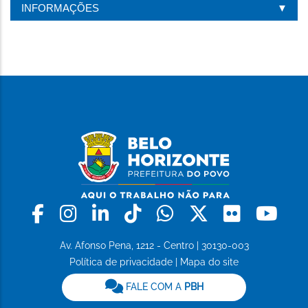
INFORMAÇÕES
Facebook
Instagram
Linkedin
Tiktok
Whatsapp
X
Flickr
Yo
Av. Afonso Pena, 1212 - Centro | 30130-003
Política de privacidade
|
Mapa do site
FALE COM A
PBH