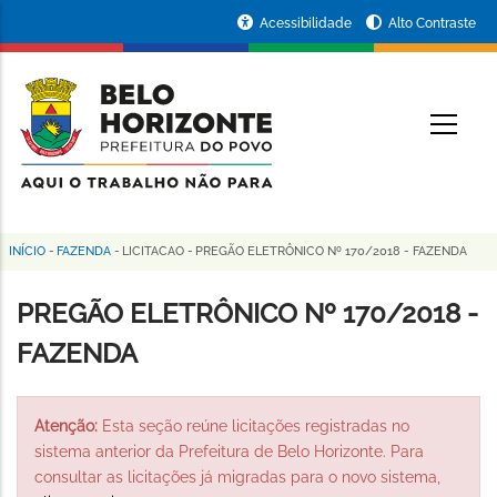
Pular
Portal
Acessibilidade
Alto Contraste
para
da
o
conteúdo
Prefeitura
O
principal
de
Belo
Horizonte
INÍCIO
-
FAZENDA
-
LICITACAO
-
PREGÃO ELETRÔNICO Nº 170/2018 - FAZENDA
Trilha
de
PREGÃO ELETRÔNICO Nº 170/2018 -
navegação
FAZENDA
Atenção:
Esta seção reúne licitações registradas no
sistema anterior da Prefeitura de Belo Horizonte. Para
consultar as licitações já migradas para o novo sistema,