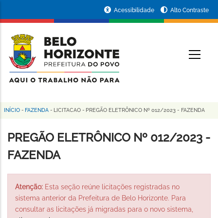
Pular
Portal
Acessibilidade
Alto Contraste
para
da
o
conteúdo
Prefeitura
O
principal
de
Belo
Horizonte
INÍCIO
-
FAZENDA
-
LICITACAO
-
PREGÃO ELETRÔNICO Nº 012/2023 - FAZENDA
Trilha
de
PREGÃO ELETRÔNICO Nº 012/2023 -
navegação
FAZENDA
Atenção:
Esta seção reúne licitações registradas no
sistema anterior da Prefeitura de Belo Horizonte. Para
consultar as licitações já migradas para o novo sistema,