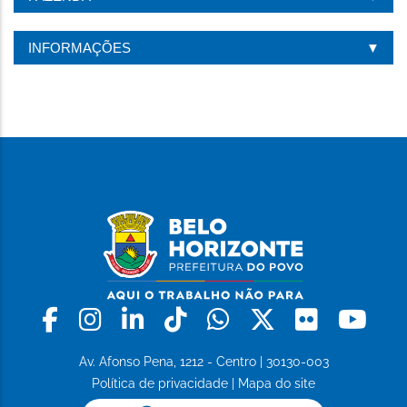
INFORMAÇÕES
Facebook
Instagram
Linkedin
Tiktok
Whatsapp
X
Flickr
Yo
Av. Afonso Pena, 1212 - Centro | 30130-003
Política de privacidade
|
Mapa do site