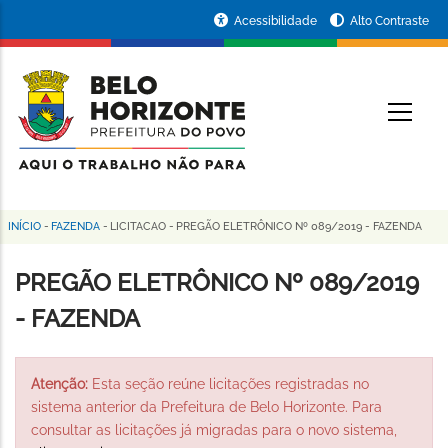
Pular
Portal
Acessibilidade
Alto Contraste
para
da
o
conteúdo
Prefeitura
O
principal
de
Belo
Horizonte
INÍCIO
-
FAZENDA
-
LICITACAO
-
PREGÃO ELETRÔNICO Nº 089/2019 - FAZENDA
Trilha
de
PREGÃO ELETRÔNICO Nº 089/2019
navegação
- FAZENDA
Atenção:
Esta seção reúne licitações registradas no
sistema anterior da Prefeitura de Belo Horizonte. Para
consultar as licitações já migradas para o novo sistema,