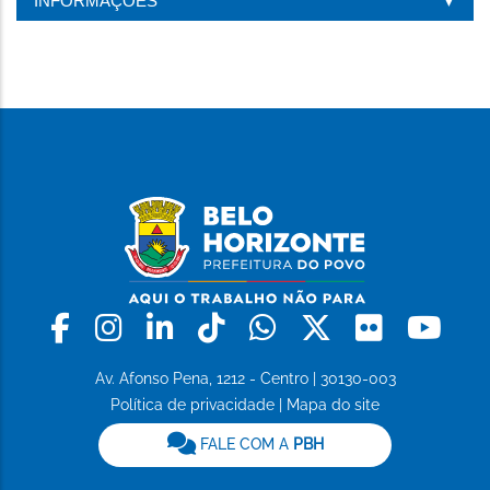
INFORMAÇÕES
Facebook
Instagram
Linkedin
Tiktok
Whatsapp
X
Flickr
Yo
Av. Afonso Pena, 1212 - Centro | 30130-003
Política de privacidade
|
Mapa do site
FALE COM A
PBH