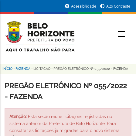
Pular
Portal
Acessibilidade
Alto Contraste
para
da
o
conteúdo
Prefeitura
O
principal
de
Belo
Horizonte
INÍCIO
-
FAZENDA
-
LICITACAO
-
PREGÃO ELETRÔNICO Nº 055/2022 - FAZENDA
Trilha
de
PREGÃO ELETRÔNICO Nº 055/2022
navegação
- FAZENDA
Atenção:
Esta seção reúne licitações registradas no
sistema anterior da Prefeitura de Belo Horizonte. Para
consultar as licitações já migradas para o novo sistema,