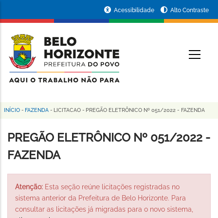
Pular
Portal
Acessibilidade
Alto Contraste
para
da
o
conteúdo
Prefeitura
O
principal
de
Belo
Horizonte
INÍCIO
-
FAZENDA
-
LICITACAO
-
PREGÃO ELETRÔNICO Nº 051/2022 - FAZENDA
Trilha
de
PREGÃO ELETRÔNICO Nº 051/2022 -
navegação
FAZENDA
Atenção:
Esta seção reúne licitações registradas no
sistema anterior da Prefeitura de Belo Horizonte. Para
consultar as licitações já migradas para o novo sistema,