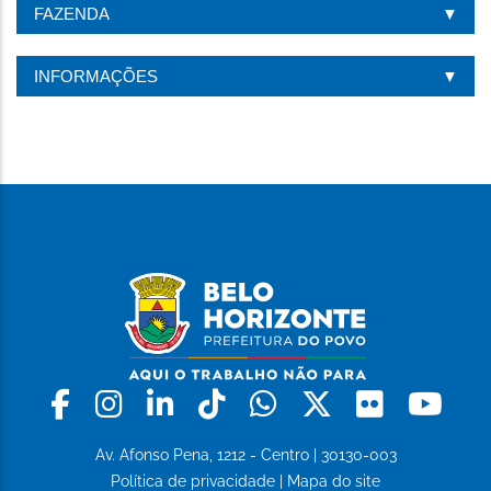
FAZENDA
INFORMAÇÕES
Facebook
Instagram
Linkedin
Tiktok
Whatsapp
X
Flickr
Yo
Av. Afonso Pena, 1212 - Centro | 30130-003
Política de privacidade
|
Mapa do site