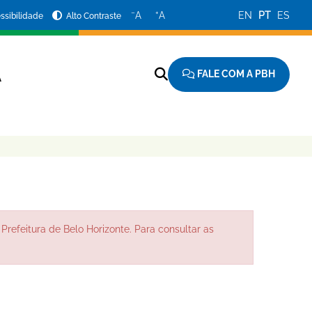
−
+
A
A
EN
PT
ES
ssibilidade
Alto Contraste
FALE COM A PBH
A
Prefeitura de Belo Horizonte. Para consultar as