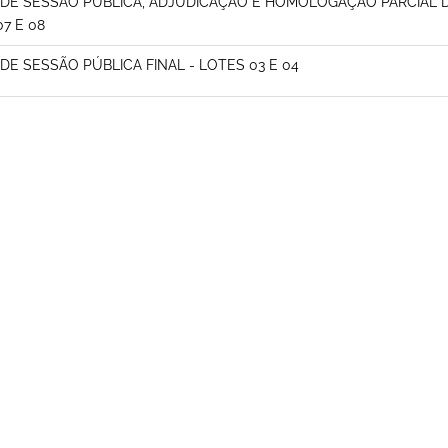
 DE SESSÃO PÚBLICA, ADJUDICAÇÃO E HOMOLOGAÇÃO PARCIAL DOS
07 E 08
 DE SESSÃO PÚBLICA FINAL - LOTES 03 E 04