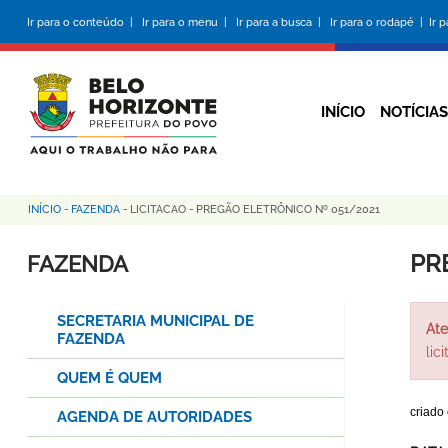
Pular
Ir para o conteúdo |
Ir para o menu |
Ir para a busca |
Ir para o rodapé |
Ir 
para
o
conteúdo
principal
INÍCIO
NOTÍCIAS
INÍCIO
-
FAZENDA
-
LICITACAO
-
PREGÃO ELETRÔNICO Nº 051/2021
Trilha
de
PR
FAZENDA
navegação
SECRETARIA MUNICIPAL DE
Ate
FAZENDA
lic
QUEM É QUEM
criado
AGENDA DE AUTORIDADES