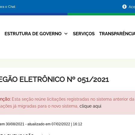
Portal
para o Chat
Ace
da
Prefeitura
ESTRUTURA DE GOVERNO
SERVIÇOS
TRANSPARÊNCI
Navegação
de
Principal
Belo
Horizonte
EGÃO ELETRÔNICO Nº 051/2021
nção:
Esta seção reúne licitações registradas no sistema anterior da 
itações já migradas para o novo sistema,
clique aqui
.
 em
30/08/2021
- atualizado em
07/02/2022 | 16:12