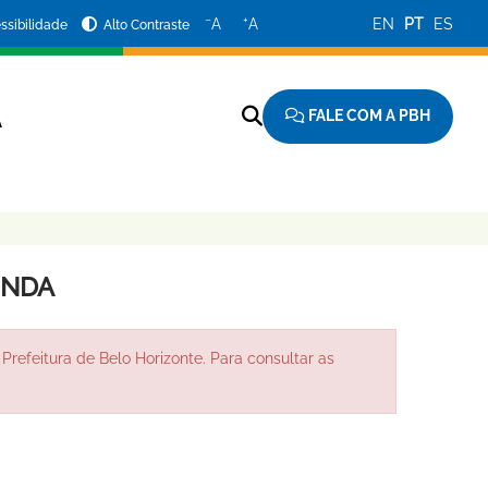
−
+
A
A
EN
PT
ES
ssibilidade
Alto Contraste
FALE COM A PBH
A
ENDA
Prefeitura de Belo Horizonte. Para consultar as