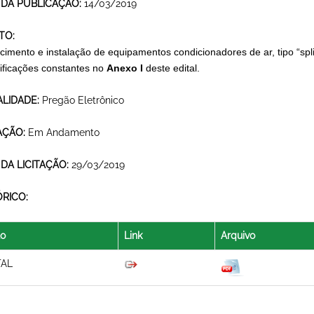
 DA PUBLICAÇÃO:
14/03/2019
TO:
imento e instalação de equipamentos condicionadores de ar, tipo “split”
ificações constantes no
Anexo I
deste edital.
LIDADE:
Pregão Eletrônico
AÇÃO:
Em Andamento
 DA LICITAÇÃO:
29/03/2019
ÓRICO:
lo
Link
Arquivo
TAL