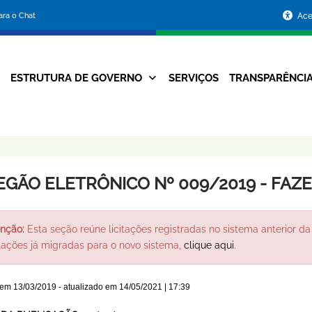
Portal
para o Chat
Ace
da
Prefeitura
ESTRUTURA DE GOVERNO
SERVIÇOS
TRANSPARÊNCI
Navegação
de
Principal
Belo
Horizonte
EGÃO ELETRÔNICO Nº 009/2019 - FAZ
nção:
Esta seção reúne licitações registradas no sistema anterior da 
itações já migradas para o novo sistema,
clique aqui
.
 em
13/03/2019
- atualizado em
14/05/2021 | 17:39