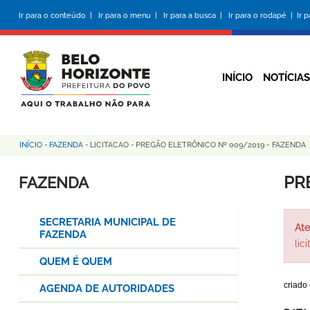
Pular
Ir para o conteúdo |
Ir para o menu |
Ir para a busca |
Ir para o rodapé |
Ir 
para
o
conteúdo
principal
INÍCIO
NOTÍCIAS
INÍCIO
-
FAZENDA
-
LICITACAO
-
PREGÃO ELETRÔNICO Nº 009/2019 - FAZENDA
Trilha
de
PR
FAZENDA
navegação
SECRETARIA MUNICIPAL DE
Ate
FAZENDA
lic
QUEM É QUEM
criado
AGENDA DE AUTORIDADES