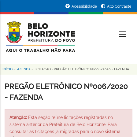
Pular
Portal
Acessibilidade
Alto Contraste
para
da
o
conteúdo
Prefeitura
O
principal
de
Belo
Horizonte
INÍCIO
-
FAZENDA
-
LICITACAO
-
PREGÃO ELETRÔNICO Nº006/2020 - FAZENDA
Trilha
de
PREGÃO ELETRÔNICO Nº006/2020
navegação
- FAZENDA
Atenção:
Esta seção reúne licitações registradas no
sistema anterior da Prefeitura de Belo Horizonte. Para
consultar as licitações já migradas para o novo sistema,