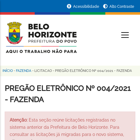
Pular
Portal
Acessibilidade
Alto Contraste
para
da
o
conteúdo
Prefeitura
O
principal
de
Belo
Horizonte
INÍCIO
-
FAZENDA
-
LICITACAO
-
PREGÃO ELETRÔNICO Nº 004/2021 - FAZENDA
Trilha
de
PREGÃO ELETRÔNICO Nº 004/2021
navegação
- FAZENDA
Atenção:
Esta seção reúne licitações registradas no
sistema anterior da Prefeitura de Belo Horizonte. Para
consultar as licitações já migradas para o novo sistema,