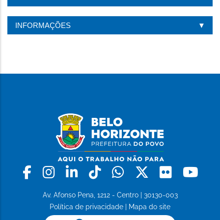
INFORMAÇÕES
Facebook
Instagram
Linkedin
Tiktok
Whatsapp
X
Flickr
Yo
Av. Afonso Pena, 1212 - Centro | 30130-003
Política de privacidade
|
Mapa do site