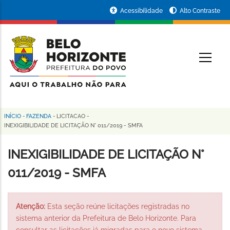
Pular
Portal
Acessibilidade
Alto Contraste
para
da
o
conteúdo
Prefeitura
O
principal
de
Belo
Horizonte
INÍCIO
-
FAZENDA
-
LICITACAO
-
Trilha
INEXIGIBILIDADE DE LICITAÇÃO N° 011/2019 - SMFA
de
INEXIGIBILIDADE DE LICITAÇÃO N°
navegação
011/2019 - SMFA
Atenção:
Esta seção reúne licitações registradas no
sistema anterior da Prefeitura de Belo Horizonte. Para
consultar as licitações já migradas para o novo sistema,