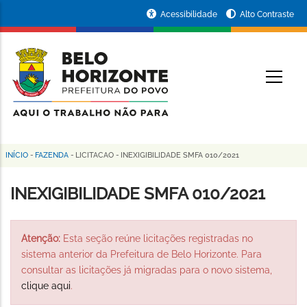
Pular
Portal
Acessibilidade
Alto Contraste
para
da
o
conteúdo
Prefeitura
O
principal
de
Belo
Horizonte
INÍCIO
-
FAZENDA
-
LICITACAO
-
INEXIGIBILIDADE SMFA 010/2021
Trilha
de
INEXIGIBILIDADE SMFA 010/2021
navegação
Atenção:
Esta seção reúne licitações registradas no
sistema anterior da Prefeitura de Belo Horizonte. Para
consultar as licitações já migradas para o novo sistema,
clique aqui
.