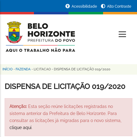
Pular
Portal
Acessibilidade
Alto Contraste
para
da
o
conteúdo
Prefeitura
O
principal
de
Belo
Horizonte
INÍCIO
-
FAZENDA
-
LICITACAO
-
DISPENSA DE LICITAÇÃO 019/2020
Trilha
de
DISPENSA DE LICITAÇÃO 019/2020
navegação
Atenção:
Esta seção reúne licitações registradas no
sistema anterior da Prefeitura de Belo Horizonte. Para
consultar as licitações já migradas para o novo sistema,
clique aqui
.