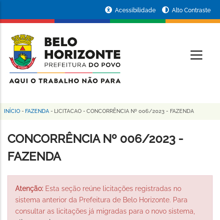
Pular
Portal
Acessibilidade
Alto Contraste
para
da
o
conteúdo
Prefeitura
O
principal
de
Belo
Horizonte
INÍCIO
-
FAZENDA
-
LICITACAO
-
CONCORRÊNCIA Nº 006/2023 - FAZENDA
Trilha
de
CONCORRÊNCIA Nº 006/2023 -
navegação
FAZENDA
Atenção:
Esta seção reúne licitações registradas no
sistema anterior da Prefeitura de Belo Horizonte. Para
consultar as licitações já migradas para o novo sistema,