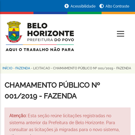
Pular
Portal
Acessibilidade
Alto Contraste
para
da
o
conteúdo
Prefeitura
O
principal
de
Belo
Horizonte
INÍCIO
-
FAZENDA
-
LICITACAO
-
CHAMAMENTO PÚBLICO Nº 001/2019 - FAZENDA
Trilha
de
CHAMAMENTO PÚBLICO Nº
navegação
001/2019 - FAZENDA
Atenção:
Esta seção reúne licitações registradas no
sistema anterior da Prefeitura de Belo Horizonte. Para
consultar as licitações já migradas para o novo sistema,