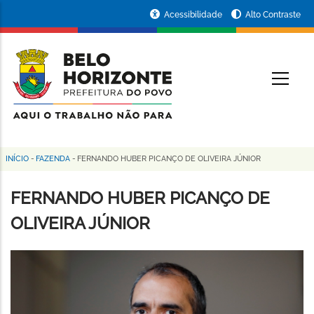
Pular
Portal
Acessibilidade
Alto Contraste
para
da
o
conteúdo
Prefeitura
O
principal
de
Belo
Horizonte
INÍCIO
-
FAZENDA
-
FERNANDO HUBER PICANÇO DE OLIVEIRA JÚNIOR
Trilha
de
FERNANDO HUBER PICANÇO DE
navegação
OLIVEIRA JÚNIOR