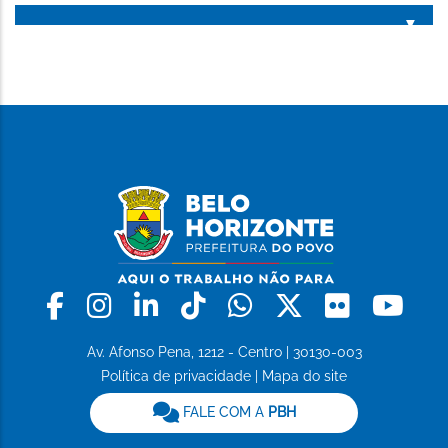
ESTA
PÁGINA
Facebook
Instagram
Linkedin
Tiktok
Whatsapp
X
Flickr
Yo
Av. Afonso Pena, 1212 - Centro | 30130-003
Política de privacidade
|
Mapa do site
FALE COM A
PBH