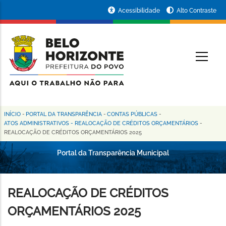
Pular
Portal
Acessibilidade
Alto Contraste
para
da
o
conteúdo
Prefeitura
O
principal
de
Belo
Horizonte
INÍCIO
-
PORTAL DA TRANSPARÊNCIA
-
CONTAS PÚBLICAS
-
Trilha
ATOS ADMINISTRATIVOS - REALOCAÇÃO DE CRÉDITOS ORÇAMENTÁRIOS
-
REALOCAÇÃO DE CRÉDITOS ORÇAMENTÁRIOS 2025
de
navegação
Portal da Transparência Municipal
REALOCAÇÃO DE CRÉDITOS
ORÇAMENTÁRIOS 2025