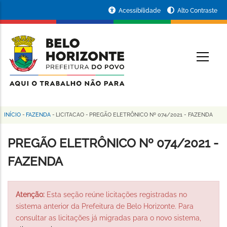
Pular
Portal
Acessibilidade
Alto Contraste
para
da
o
conteúdo
Prefeitura
O
principal
de
Belo
Horizonte
INÍCIO
-
FAZENDA
-
LICITACAO
-
PREGÃO ELETRÔNICO Nº 074/2021 - FAZENDA
Trilha
de
PREGÃO ELETRÔNICO Nº 074/2021 -
navegação
FAZENDA
Atenção:
Esta seção reúne licitações registradas no
sistema anterior da Prefeitura de Belo Horizonte. Para
consultar as licitações já migradas para o novo sistema,