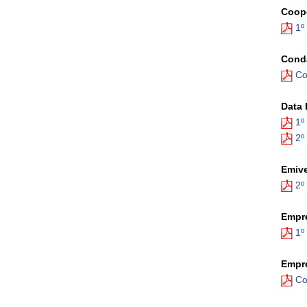
Coope
1º
Conda
Co
Data 
1º
2º
Emive
2º
Empre
1º
Empre
Co