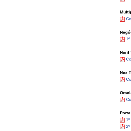
Multi
Co
Negóc
1º
Nerit
Co
Nex T
Co
Oracl
Co
Porta
1º
2º