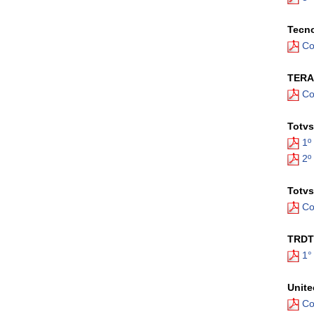
Tecno
Co
TERA
Co
Totv
1º
2º
Totv
Co
TRDT 
1°
Unite
Con