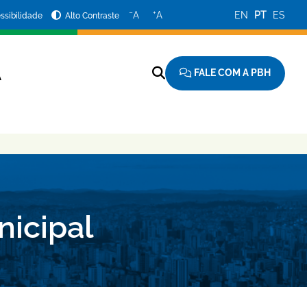
−
+
A
A
EN
PT
ES
ssibilidade
Alto Contraste
FALE COM A PBH
A
nicipal