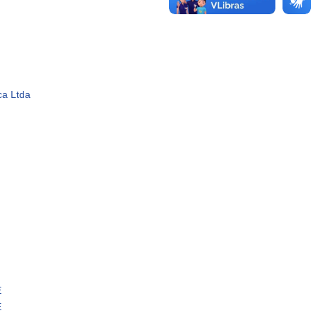
ca Ltda
E
E