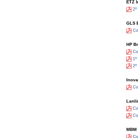
ETZ I
2º
GLS E
Con
HP Br
Co
1º
2º
Inova
Co
Lanli
Co
Co
MBM 
Co