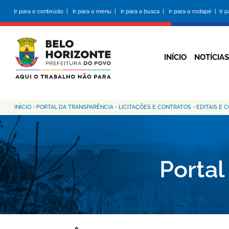
Pular
Ir para o conteúdo |
Ir para o menu |
Ir para a busca |
Ir para o rodapé |
Ir 
para
o
conteúdo
principal
INÍCIO
NOTÍCIAS
INÍCIO
-
PORTAL DA TRANSPARÊNCIA
-
LICITAÇÕES E CONTRATOS
-
EDITAIS E 
Trilha
de
navegação
Portal