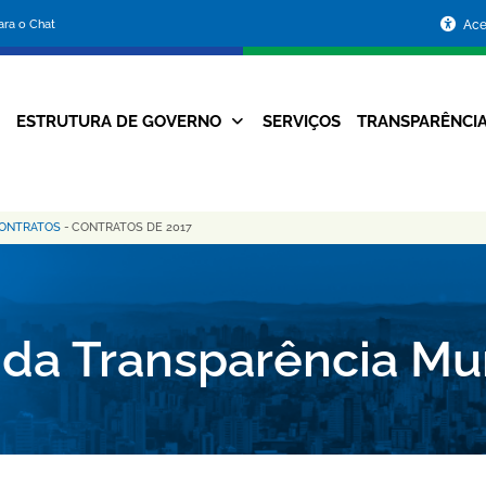
Portal
para o Chat
Ace
da
Prefeitura
ESTRUTURA DE GOVERNO
SERVIÇOS
TRANSPARÊNCI
Navegação
de
Principal
Belo
CONTRATOS
-
CONTRATOS DE 2017
Horizonte
 da Transparência Mu