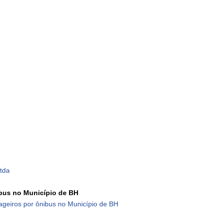
tda
ibus no Município de BH
sageiros por ônibus no Município de BH