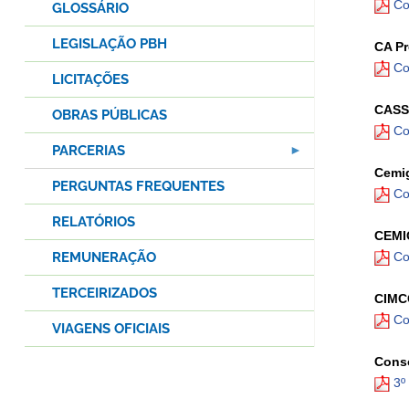
Co
GLOSSÁRIO
LEGISLAÇÃO PBH
CA Pr
Co
LICITAÇÕES
CASS 
OBRAS PÚBLICAS
Co
PARCERIAS
Cemig
PERGUNTAS FREQUENTES
Co
RELATÓRIOS
CEMI
REMUNERAÇÃO
Co
TERCEIRIZADOS
CIMCO
Co
VIAGENS OFICIAIS
Consó
3º