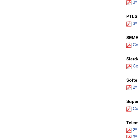
3º
PTLS 
3º
SEME 
Co
Sierd
Co
Softe
2º
Super
Co
Telem
2º
3º