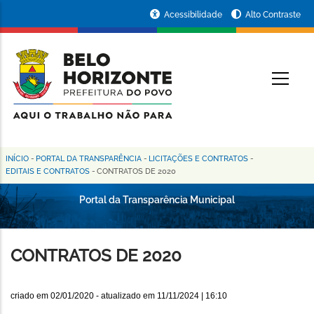
Pular
Portal
Acessibilidade
Alto Contraste
para
da
o
conteúdo
Prefeitura
O
principal
de
Belo
Horizonte
INÍCIO
-
PORTAL DA TRANSPARÊNCIA
-
LICITAÇÕES E CONTRATOS
-
Trilha
EDITAIS E CONTRATOS
-
CONTRATOS DE 2020
de
Portal da Transparência Municipal
navegação
CONTRATOS DE 2020
criado em
02/01/2020
- atualizado em
11/11/2024 | 16:10