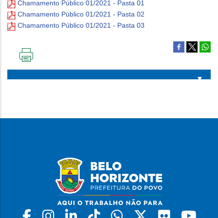
Chamamento Público 01/2021 - Pasta 01
Chamamento Público 01/2021 - Pasta 02
Chamamento Público 01/2021 - Pasta 03
IMPRIMIR
ESTA
PÁGINA
Facebook
Instagram
Linkedin
Tiktok
Whatsapp
X
Flickr
Yo