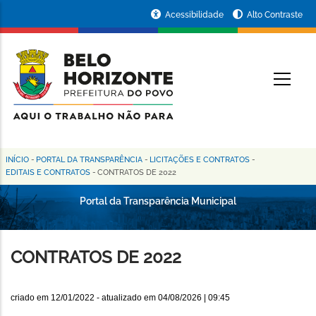
Pular
Portal
Acessibilidade
Alto Contraste
para
da
o
conteúdo
Prefeitura
O
principal
de
Belo
Horizonte
INÍCIO
-
PORTAL DA TRANSPARÊNCIA
-
LICITAÇÕES E CONTRATOS
-
Trilha
EDITAIS E CONTRATOS
-
CONTRATOS DE 2022
de
Portal da Transparência Municipal
navegação
CONTRATOS DE 2022
criado em
12/01/2022
- atualizado em
04/08/2026 | 09:45