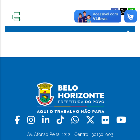
IMPRIMIR
ESTA
PÁGINA
Facebook
Instagram
Linkedin
Tiktok
Whatsapp
X
Flickr
Yo
Av. Afonso Pena, 1212 - Centro | 30130-003