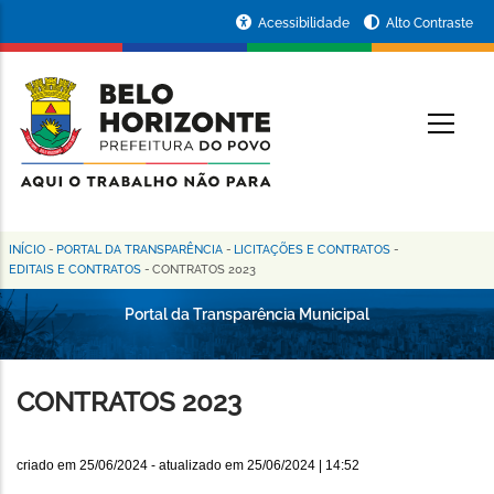
Pular
Portal
Acessibilidade
Alto Contraste
para
da
o
conteúdo
Prefeitura
O
principal
de
Belo
Horizonte
INÍCIO
-
PORTAL DA TRANSPARÊNCIA
-
LICITAÇÕES E CONTRATOS
-
Trilha
EDITAIS E CONTRATOS
-
CONTRATOS 2023
de
Portal da Transparência Municipal
navegação
CONTRATOS 2023
criado em
25/06/2024
- atualizado em
25/06/2024 | 14:52