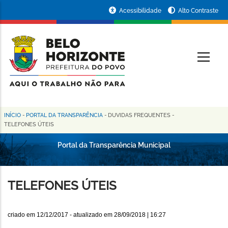
Pular
Portal
Acessibilidade
Alto Contraste
para
da
o
conteúdo
Prefeitura
O
principal
de
Belo
Horizonte
INÍCIO
-
PORTAL DA TRANSPARÊNCIA
-
DUVIDAS FREQUENTES
-
Trilha
TELEFONES ÚTEIS
de
Portal da Transparência Municipal
navegação
TELEFONES ÚTEIS
criado em
12/12/2017
- atualizado em
28/09/2018 | 16:27