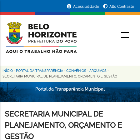
Pular
Portal
Acessibilidade
Alto Contraste
para
da
o
conteúdo
Prefeitura
O
principal
de
Belo
Horizonte
INÍCIO
-
PORTAL DA TRANSPARÊNCIA
-
CONVÊNIOS
-
ARQUIVOS
-
Trilha
SECRETARIA MUNICIPAL DE PLANEJAMENTO, ORÇAMENTO E GESTÃO
de
Portal da Transparência Municipal
navegação
SECRETARIA MUNICIPAL DE
PLANEJAMENTO, ORÇAMENTO E
GESTÃO