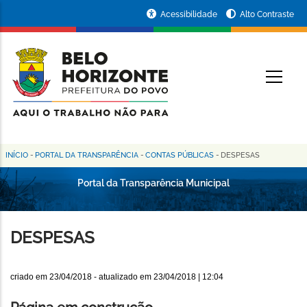
Pular
Portal
Acessibilidade
Alto Contraste
para
da
o
conteúdo
Prefeitura
O
principal
de
Belo
Horizonte
INÍCIO
-
PORTAL DA TRANSPARÊNCIA
-
CONTAS PÚBLICAS
-
DESPESAS
Trilha
de
Portal da Transparência Municipal
navegação
DESPESAS
criado em
23/04/2018
- atualizado em
23/04/2018 | 12:04