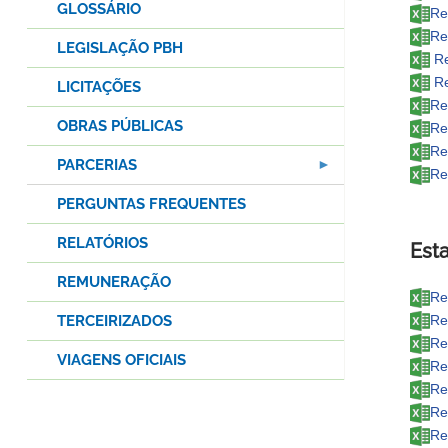
GLOSSÁRIO
Re
Re
LEGISLAÇÃO PBH
Re
Re
LICITAÇÕES
Re
OBRAS PÚBLICAS
Re
Re
PARCERIAS
Re
PERGUNTAS FREQUENTES
RELATÓRIOS
Esta
REMUNERAÇÃO
Re
TERCEIRIZADOS
Re
Re
VIAGENS OFICIAIS
Re
Re
Re
Re