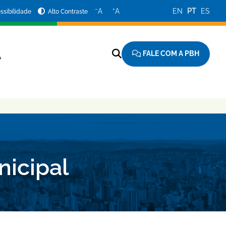
−
+
A
A
EN
PT
ES
ssibilidade
Alto Contraste
FALE COM A PBH
A
nicipal