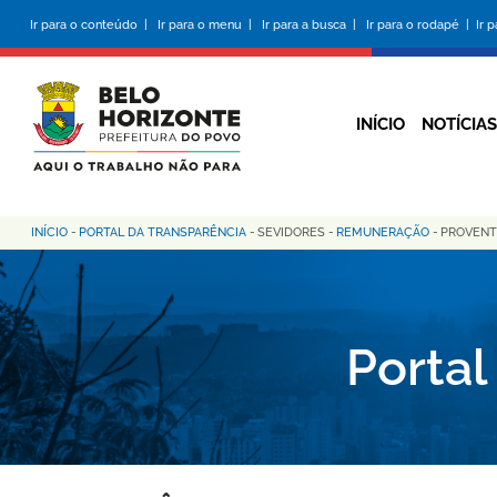
Pular
Ir para o conteúdo |
Ir para o menu |
Ir para a busca |
Ir para o rodapé |
Ir 
para
o
conteúdo
principal
INÍCIO
NOTÍCIAS
INÍCIO
-
PORTAL DA TRANSPARÊNCIA
-
SEVIDORES
-
REMUNERAÇÃO
-
PROVENT
Trilha
de
navegação
Portal