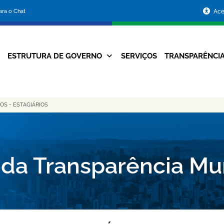
Portal
para o Chat
Ace
da
Prefeitura
ESTRUTURA DE GOVERNO
SERVIÇOS
TRANSPARÊNCI
Navegação
de
Principal
Belo
OS - ESTAGIÁRIOS
Horizonte
 da Transparência Mu