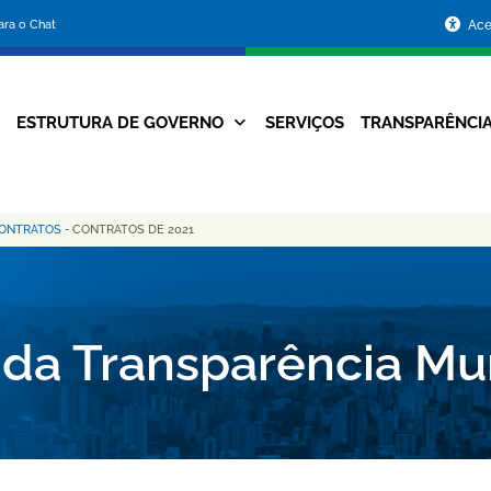
Portal
para o Chat
Ace
da
Prefeitura
ESTRUTURA DE GOVERNO
SERVIÇOS
TRANSPARÊNCI
Navegação
de
Principal
Belo
CONTRATOS
-
CONTRATOS DE 2021
Horizonte
 da Transparência Mu