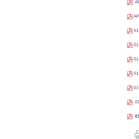
A
AP
01
01
01
01
01
0
0