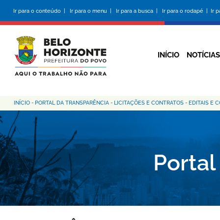
Pular
Ir para o conteúdo |
Ir para o menu |
Ir para a busca |
Ir para o rodapé |
Ir 
para
o
conteúdo
principal
INÍCIO
NOTÍCIAS
INÍCIO
-
PORTAL DA TRANSPARÊNCIA
-
LICITAÇÕES E CONTRATOS
-
EDITAIS E 
Trilha
de
navegação
Portal