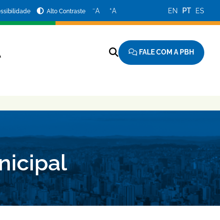
−
+
A
A
EN
PT
ES
ssibilidade
Alto Contraste
FALE COM A PBH
A
nicipal