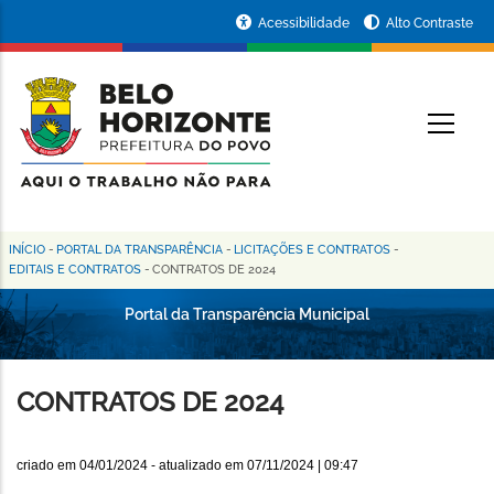
Pular
Portal
Acessibilidade
Alto Contraste
para
da
o
conteúdo
Prefeitura
O
principal
de
Belo
Horizonte
INÍCIO
-
PORTAL DA TRANSPARÊNCIA
-
LICITAÇÕES E CONTRATOS
-
Trilha
EDITAIS E CONTRATOS
-
CONTRATOS DE 2024
de
Portal da Transparência Municipal
navegação
CONTRATOS DE 2024
criado em
04/01/2024
- atualizado em
07/11/2024 | 09:47