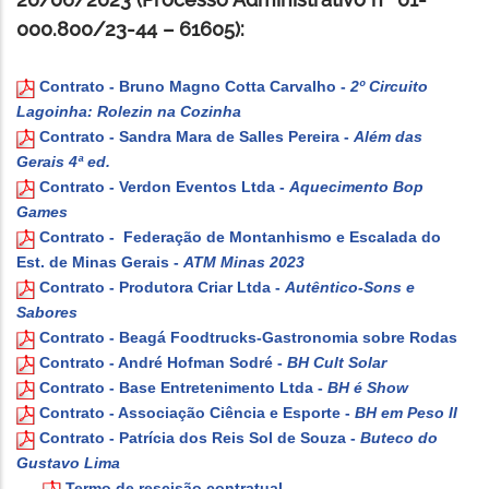
000.800/23-44 – 61605):
Contrato - Bruno Magno Cotta Carvalho -
2º Circuito
Lagoinha: Rolezin na Cozinha
Contrato - Sandra Mara de Salles Pereira -
Além das
Gerais 4ª ed.
Contrato - Verdon Eventos Ltda -
Aquecimento Bop
Games
Contrato - Federação de Montanhismo e Escalada do
Est. de Minas Gerais -
ATM Minas 2023
Contrato - Produtora Criar Ltda -
Autêntico-Sons e
Sabores
Contrato - Beagá Foodtrucks-Gastronomia sobre Rodas
Contrato - André Hofman Sodré -
BH Cult Solar
Contrato - Base Entretenimento Ltda -
BH é Show
Contrato - Associação Ciência e Esporte -
BH em Peso II
Contrato - Patrícia dos Reis Sol de Souza -
Buteco do
Gustavo Lima
Termo de rescisão contratual