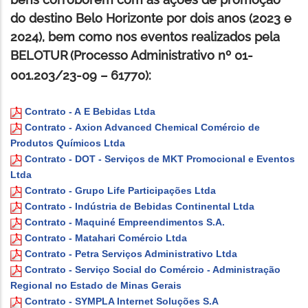
do destino Belo Horizonte por dois anos (2023 e
2024), bem como nos eventos realizados pela
BELOTUR
(Processo Administrativo nº 01-
001.203/23-09 – 61770):
Contrato - A
E Bebidas Ltda
Contrato -
Axion Advanced Chemical Comércio de
Produtos Químicos Ltda
Contrato -
DOT - Serviços de MKT Promocional e Eventos
Ltda
Contrato -
G
rupo Life Participações Ltda
Contrato -
I
ndústria de Bebidas Continental Ltda
Contrato -
M
aquiné Empreendimentos S.A.
Contrato -
M
atahari Comércio Ltda
Contrato -
P
etra Serviços Administrativo Ltda
Contrato -
S
erviço Social do Comércio - Administração
Regional no Estado de Minas Gerais
Contrato - SYMPLA Internet Soluções S.A