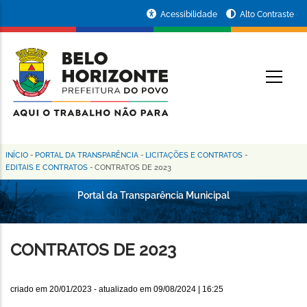
Pular
Portal
Acessibilidade
Alto Contraste
para
da
o
conteúdo
Prefeitura
O
principal
de
Belo
Horizonte
INÍCIO
-
PORTAL DA TRANSPARÊNCIA
-
LICITAÇÕES E CONTRATOS
-
Trilha
EDITAIS E CONTRATOS
-
CONTRATOS DE 2023
de
Portal da Transparência Municipal
navegação
CONTRATOS DE 2023
criado em
20/01/2023
- atualizado em
09/08/2024 | 16:25