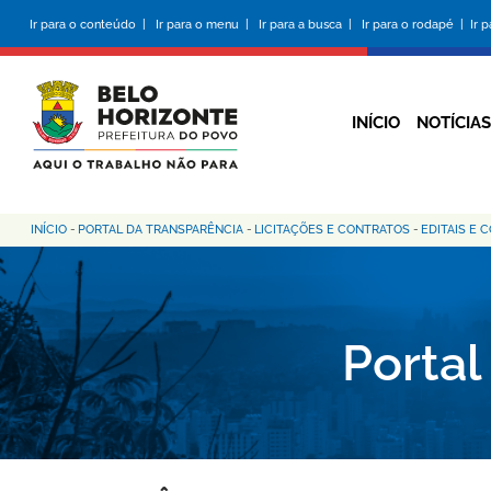
Pular
Ir para o conteúdo |
Ir para o menu |
Ir para a busca |
Ir para o rodapé |
Ir 
para
o
conteúdo
principal
INÍCIO
NOTÍCIAS
INÍCIO
-
PORTAL DA TRANSPARÊNCIA
-
LICITAÇÕES E CONTRATOS
-
EDITAIS E 
Trilha
de
navegação
Portal