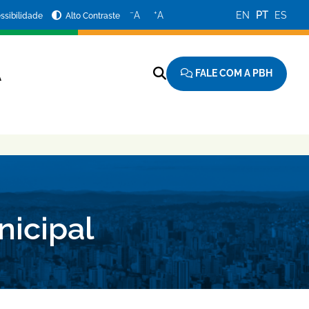
−
+
A
A
EN
PT
ES
ssibilidade
Alto Contraste
FALE COM A PBH
A
nicipal