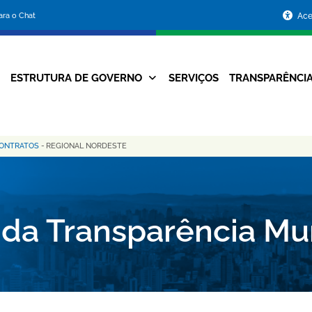
Portal
para o Chat
Ace
da
Prefeitura
ESTRUTURA DE GOVERNO
SERVIÇOS
TRANSPARÊNCI
Navegação
de
Principal
Belo
CONTRATOS
-
REGIONAL NORDESTE
Horizonte
 da Transparência Mu