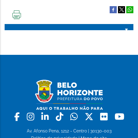
IMPRIMIR
ESTA
PÁGINA
Facebook
Instagram
Linkedin
Tiktok
Whatsapp
X
Flickr
Yo
Av. Afonso Pena, 1212 - Centro | 30130-003