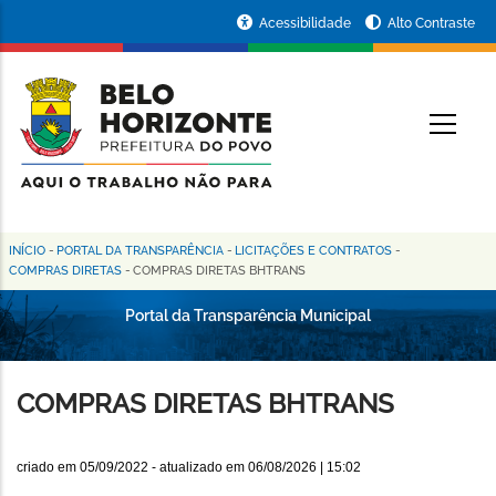
Pular
Portal
Acessibilidade
Alto Contraste
para
da
o
conteúdo
Prefeitura
O
principal
de
Belo
Horizonte
INÍCIO
-
PORTAL DA TRANSPARÊNCIA
-
LICITAÇÕES E CONTRATOS
-
Trilha
COMPRAS DIRETAS
-
COMPRAS DIRETAS BHTRANS
de
Portal da Transparência Municipal
navegação
COMPRAS DIRETAS BHTRANS
criado em
05/09/2022
- atualizado em
06/08/2026 | 15:02