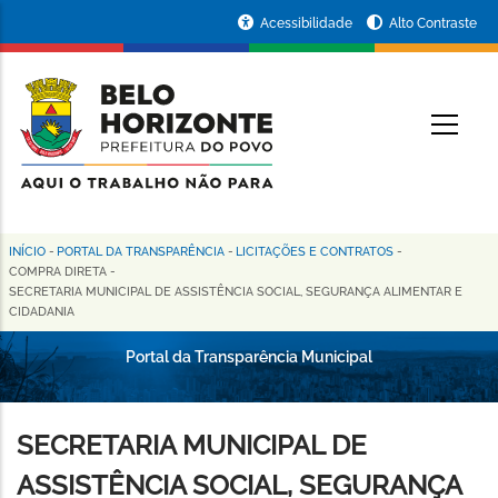
Pular
Portal
Acessibilidade
Alto Contraste
para
da
o
conteúdo
Prefeitura
O
principal
de
Belo
Horizonte
INÍCIO
-
PORTAL DA TRANSPARÊNCIA
-
LICITAÇÕES E CONTRATOS
-
Trilha
COMPRA DIRETA
-
SECRETARIA MUNICIPAL DE ASSISTÊNCIA SOCIAL, SEGURANÇA ALIMENTAR E
de
CIDADANIA
navegação
Portal da Transparência Municipal
SECRETARIA MUNICIPAL DE
ASSISTÊNCIA SOCIAL, SEGURANÇA