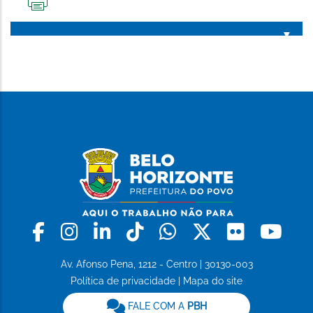
IMPRIMIR
ESTA
PÁGINA
Facebook
Instagram
Linkedin
Tiktok
Whatsapp
X
Flickr
Yo
Av. Afonso Pena, 1212 - Centro | 30130-003
Política de privacidade
|
Mapa do site
FALE COM A
PBH