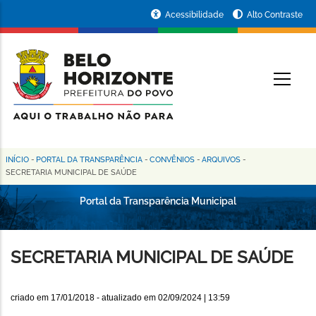
Pular
Portal
Acessibilidade
Alto Contraste
para
da
o
conteúdo
Prefeitura
O
principal
de
Belo
Horizonte
INÍCIO
-
PORTAL DA TRANSPARÊNCIA
-
CONVÊNIOS
-
ARQUIVOS
-
Trilha
SECRETARIA MUNICIPAL DE SAÚDE
de
Portal da Transparência Municipal
navegação
SECRETARIA MUNICIPAL DE SAÚDE
criado em
17/01/2018
- atualizado em
02/09/2024 | 13:59