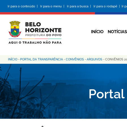
Pular
Ir para o conteúdo |
Ir para o menu |
Ir para a busca |
Ir para o rodapé |
Ir 
para
o
conteúdo
principal
INÍCIO
NOTÍCIAS
INÍCIO
-
PORTAL DA TRANSPARÊNCIA
-
CONVÊNIOS
-
ARQUIVOS
-
CONVÊNIOS 2
Trilha
de
navegação
Portal