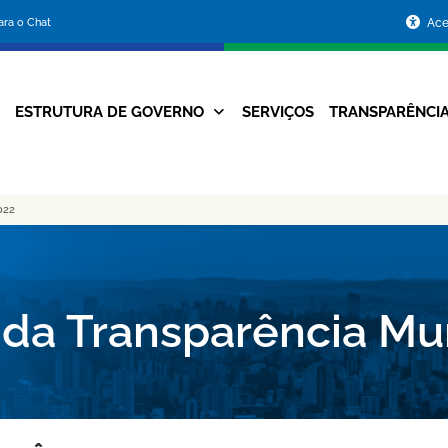
Portal
para o Chat
Ace
da
Prefeitura
ESTRUTURA DE GOVERNO
SERVIÇOS
TRANSPARÊNCI
Navegação
de
Principal
Belo
022
Horizonte
 da Transparência Mu