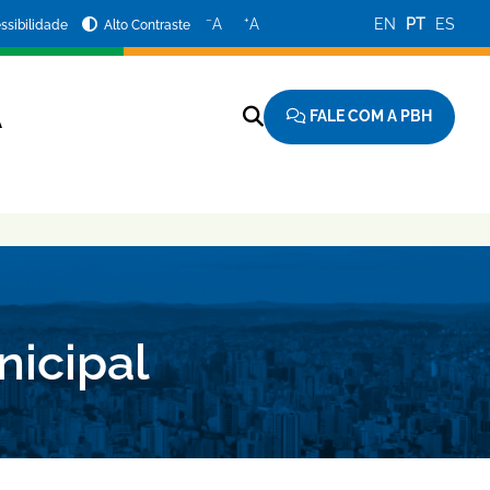
−
+
A
A
EN
PT
ES
ssibilidade
Alto Contraste
FALE COM A PBH
A
nicipal