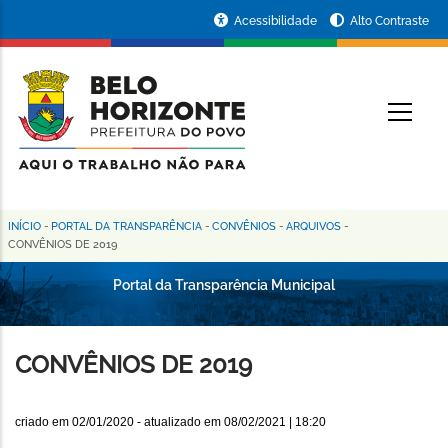
Pular
Portal
Acessibilidade
Alto Contraste
para
da
o
conteúdo
Prefeitura
O
principal
de
Belo
Horizonte
INÍCIO
-
PORTAL DA TRANSPARÊNCIA
-
CONVÊNIOS
-
ARQUIVOS
-
Trilha
CONVÊNIOS DE 2019
de
Portal da Transparência Municipal
navegação
CONVÊNIOS DE 2019
criado em
02/01/2020
- atualizado em
08/02/2021 | 18:20