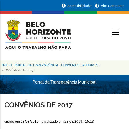
Pular
Portal
Acessibilidade
Alto Contraste
para
da
o
conteúdo
Prefeitura
O
principal
de
Belo
Horizonte
INÍCIO
-
PORTAL DA TRANSPARÊNCIA
-
CONVÊNIOS
-
ARQUIVOS
-
Trilha
CONVÊNIOS DE 2017
de
Portal da Transparência Municipal
navegação
CONVÊNIOS DE 2017
criado em
28/08/2019
- atualizado em
28/08/2019 | 15:13